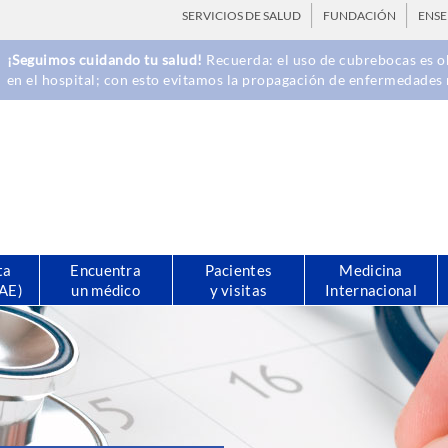
SERVICIOS DE SALUD
FUNDACIÓN
ENS
¡Seguimos cuidando tu salud!
Recuerda: el uso de cubrebocas es ob
en el hospital; con esto evitamos la propagación de enfermedades 
ta
Encuentra
Pacientes
Medicina
CAE)
un médico
y visitas
Internacional