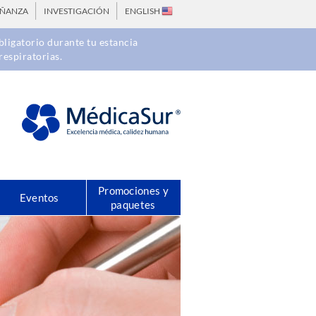
EÑANZA
INVESTIGACIÓN
ENGLISH
ligatorio durante tu estancia
respiratorias.
Promociones y
Eventos
paquetes