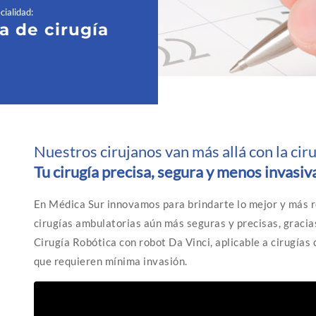
cialidad
:
a de cirugía
Nuestros cirujanos van más allá con la cir
Tu cirugía precisa, segura y menos invasiv
En Médica Sur innovamos para brindarte lo mejor y más 
cirugías ambulatorias aún más seguras y precisas, graci
Cirugía Robótica con robot Da Vinci, aplicable a cirugías 
que requieren mínima invasión.