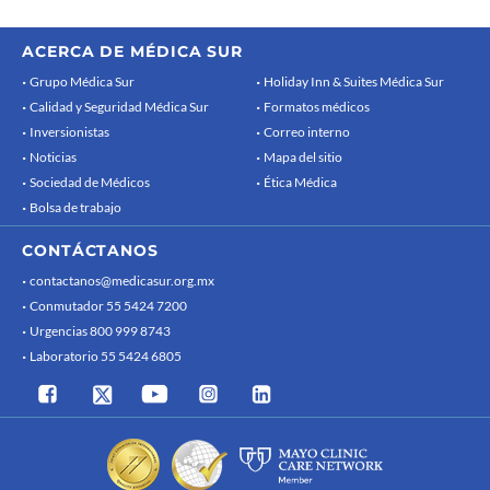
ACERCA DE MÉDICA SUR
Grupo Médica Sur
Holiday Inn & Suites Médica Sur
Calidad y Seguridad Médica Sur
Formatos médicos
Inversionistas
Correo interno
Noticias
Mapa del sitio
Sociedad de Médicos
Ética Médica
Bolsa de trabajo
CONTÁCTANOS
contactanos@medicasur.org.mx
Conmutador 55 5424 7200
Urgencias 800 999 8743
Laboratorio 55 5424 6805